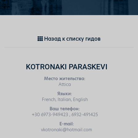
Назад к списку гидов
KOTRONAKI PARASKEVI
Место жительства:
Attica
Языки:
French, Italian, English
Ваш телефон:
+30 6973-949423 , 6932-491425
E-mail:
vkotronaki@hotmail.com