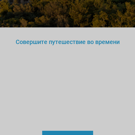
Совершите путешествие во времени
Вы же не станете доверять
нелегальному
врачу,
учителю или водителю?
Так
зачем же доверять
нелицензированному
гиду?