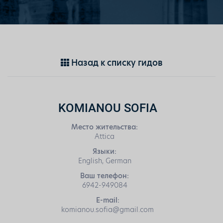
Назад к списку гидов
KOMIANOU SOFIA
Место жительства:
Attica
Языки:
English, German
Ваш телефон:
6942-949084
E-mail:
komianou.sofia@gmail.com