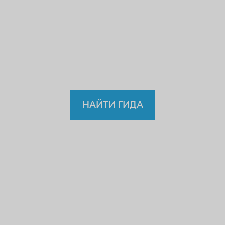
учителю или водителю?
Так
зачем же доверять
нелицензированному
гиду?
НАЙТИ ГИДА