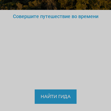
Совершите путешествие во времени
Вы же не станете доверять
нелегальному
врачу,
учителю или водителю?
Так
зачем же доверять
нелицензированному
гиду?
НАЙТИ ГИДА