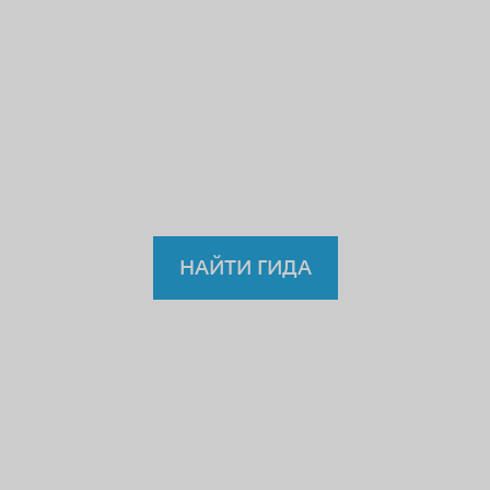
нелегальному
врачу,
учителю или водителю?
Так
зачем же доверять
нелицензированному
гиду?
НАЙТИ ГИДА