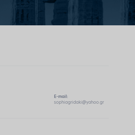
E-mail:
sophiagridaki@yahoo.gr