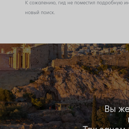
К сожалению, гид не поместил подробную ин
новый поиск.
Вы же