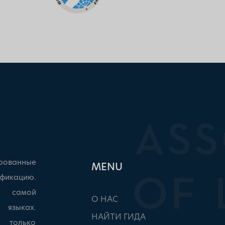
рованные
ΜΕΝU
фикацию.
ы самой
О НАС
 языках.
НАЙТИ ГИДА
, только