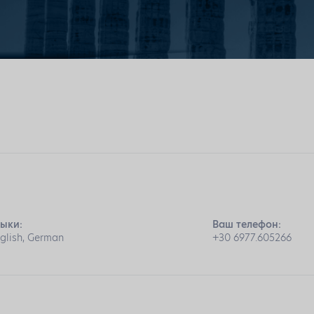
зыки:
Ваш телефон:
glish, German
+30 6977.605266