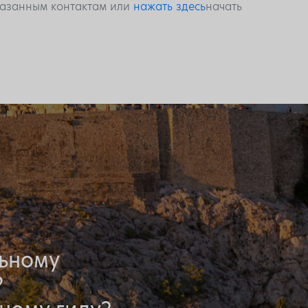
указанным контактам или
нажать здесь
начать
льному
?