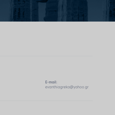
E-mail:
evanthiagreka@yahoo.gr