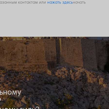
указанным контактам или
нажать здесь
начать
льному
?