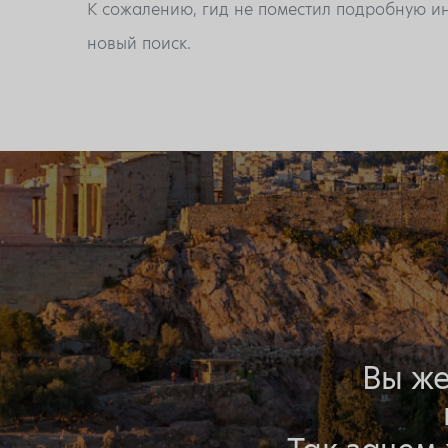
К сожалению, гид не поместил подробную ин
новый поиск.
Вы же