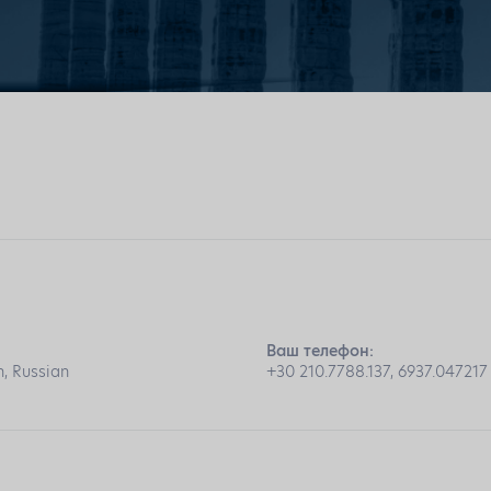
:
Ваш телефон:
, Russian
+30 210.7788.137, 6937.047217