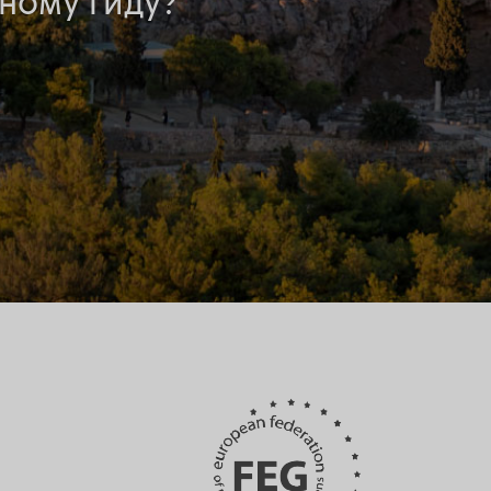
ному гиду?