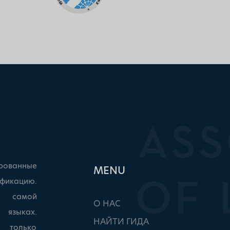
рованные
ΜΕΝU
фикацию.
ы самой
О НАС
 языках.
НАЙТИ ГИДА
, только