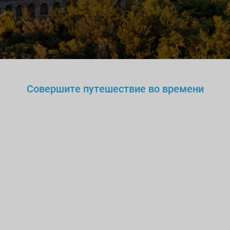
Совершите путешествие во времени
Вы же не станете доверять
нелегальному
врачу,
учителю или водителю?
Так
зачем же доверять
нелицензированному
гиду?