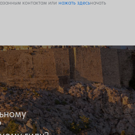
указанным контактам или
нажать здесь
начать
льному
?