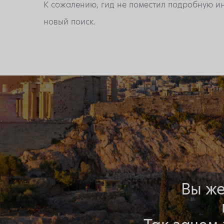
К сожалению, гид не поместил подробную ин
новый поиск.
Вы же