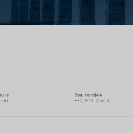
зыки:
Ваш телефон:
rench
+30 6944.506626