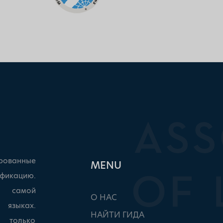
рованные
ΜΕΝU
фикацию.
ы самой
О НАС
 языках.
НАЙТИ ГИДА
, только