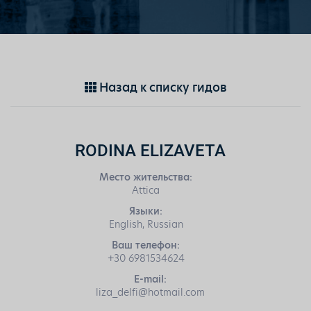
Назад к списку гидов
RODINA ELIZAVETA
Место жительства:
Attica
Языки:
English, Russian
Ваш телефон:
+30 6981534624
E-mail:
liza_delfi@hotmail.com