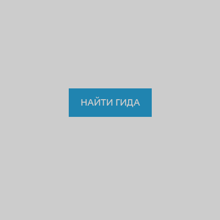
учителю или водителю?
Так
зачем же доверять
нелицензированному
гиду?
НАЙТИ ГИДА