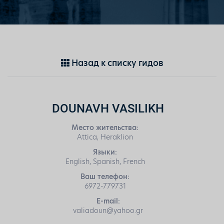
Назад к списку гидов
DOUNAVH VASILIKH
Место жительства:
Attica, Heraklion
Языки:
English, Spanish, French
Ваш телефон:
6972-779731
E-mail:
valiadoun@yahoo.gr