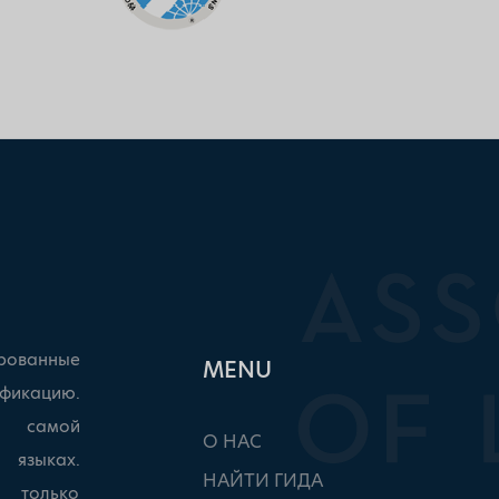
рованные
ΜΕΝU
фикацию.
ы самой
О НАС
 языках.
НАЙТИ ГИДА
, только