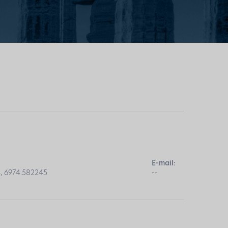
E-mail:
, 6974.582245
--