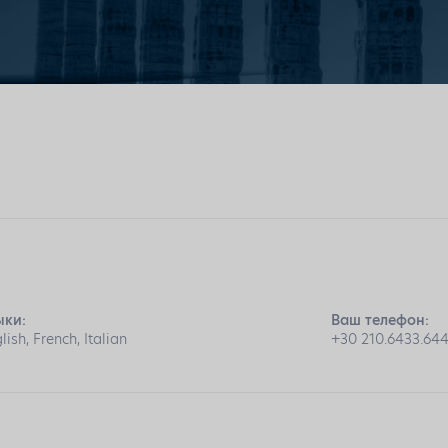
ыки:
Ваш телефон:
lish, French, Italian
+30 210.6433.644