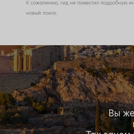
К сожалению, гид не поместил подробную ин
новый поиск.
Вы же