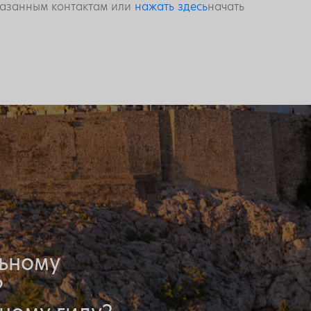
указанным контактам или
нажать здесь
начать
льному
?