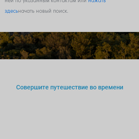
ней по указанным контактам или
нажать
здесь
начать новый поиск.
Совершите путешествие во времени
Вы же не станете доверять
нелегальному
врачу,
учителю или водителю?
Так
зачем же доверять