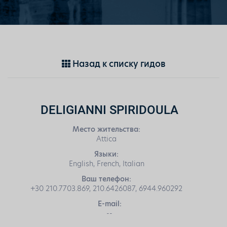
Назад к списку гидов
DELIGIANNI SPIRIDOULA
Место жительства:
Attica
Языки:
English, French, Italian
Ваш телефон:
+30 210.7703.869, 210.6426087, 6944.960292
E-mail:
--