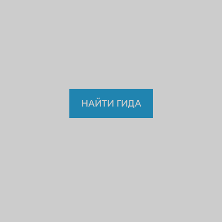
учителю или водителю?
Так
зачем же доверять
нелицензированному
гиду?
НАЙТИ ГИДА