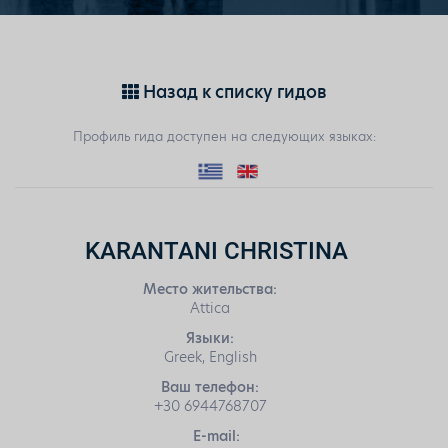
Назад к списку гидов
Профиль гида доступен на следующих языках:
KARANTANI CHRISTINA
Место жительства:
Attica
Языки:
Greek, English
Ваш телефон:
+30 6944768707
E-mail: