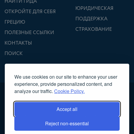
НАЙТИ ГИДА
ЮРИДИЧЕСКАЯ
ОТКРОЙТЕ ДЛЯ СЕБЯ
ПОДДЕРЖКА
ГРЕЦИЮ
СТРАХОВАНИЕ
ПОЛЕЗНЫЕ ССЫЛКИ
КОНТАКТЫ
ПОИСК
We use cookies on our site to enhance your user
experience, provide personalized content, and
analyze our traffic.
Cookie Policy.
Accept all
Охраняется авторским правом 2022г., Ассоциация лицензированных
Reject non-essential
гидов – экскурсоводов