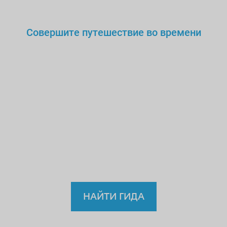
Совершите путешествие во времени
Вы же не станете доверять
нелегальному
врачу,
учителю или водителю?!
Так
зачем же доверять
нелицензированному
гиду?
НАЙТИ ГИДА