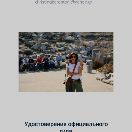
christinakarantani@yahoo.gr
Удостоверение официального
гида