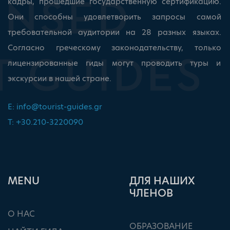
кадры, прошедшие государственную сертификацию.
Они способны удовлетворить запросы самой
требовательной аудитории на 28 разных языках.
Согласно греческому законодательству, только
лицензированные гиды могут проводить туры и
экскурсии в нашей стране.
E:
info@tourist-guides.gr
T: +30.210-3220090
ΜΕΝU
ДЛЯ НАШИХ
ЧЛЕНОВ
О НАС
ОБРАЗОВАНИЕ