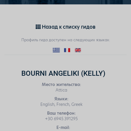
Назад к списку гидов
Профиль гида доступен на следующих языках:
BOURNI ANGELIKI (KELLY)
Место жительства:
Attica
Языки:
English, French, Greek
Ваш телефон:
+30 6945.391295
E-mail: