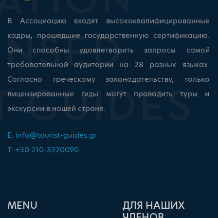
В Ассоциацию входят высококвалифицированные
кадры, прошедшие государственную сертификацию.
Они способны удовлетворить запросы самой
требовательной аудитории на 28 разных языках.
Согласно греческому законодательству, только
лицензированные гиды могут проводить туры и
экскурсии в нашей стране.
E:
info@tourist-guides.gr
T: +30.210-3220090
ΜΕΝU
ДЛЯ НАШИХ
ЧЛЕНОВ