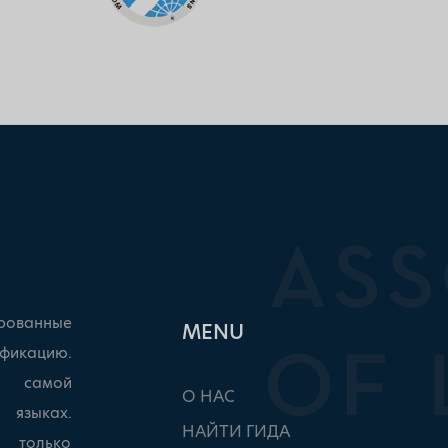
рованные
ΜΕΝU
фикацию.
ы самой
О НАС
 языках.
НАЙТИ ГИДА
, только