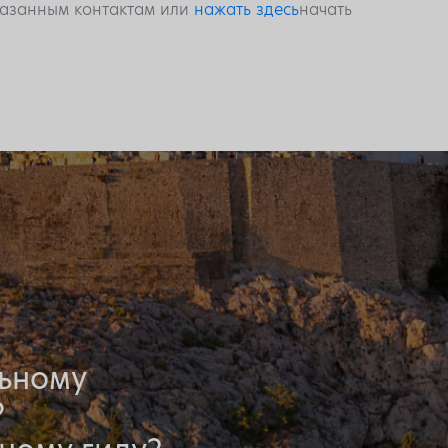
указанным контактам или
нажать здесь
начать
льному
?