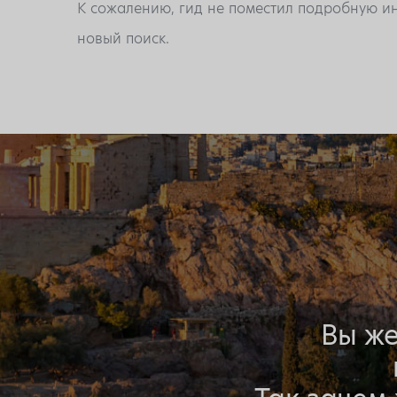
К сожалению, гид не поместил подробную ин
новый поиск.
Вы же