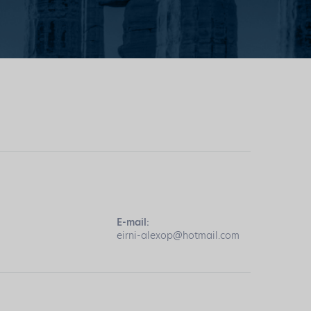
E-mail:
eirni-alexop@hotmail.com