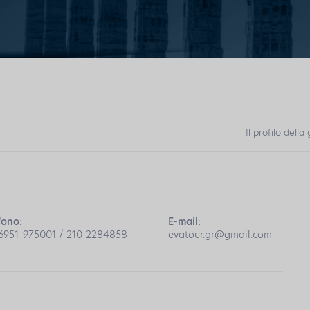
Il profilo dell
fono:
E-mail:
6951-975001 / 210-2284858
evatour.gr@gmail.com