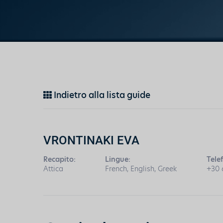
Indietro alla lista guide
VRONTINAKI EVA
Recapito:
Lingue:
Tele
Attica
French, English, Greek
+30 