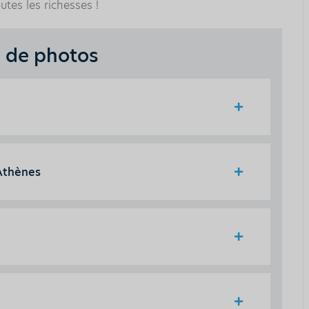
utes les richesses !
e de photos
Athènes