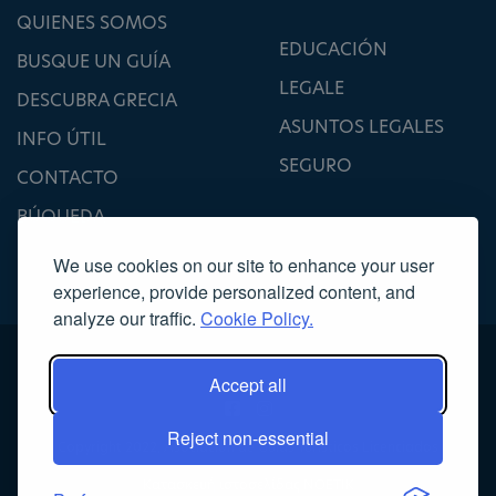
QUIENES SOMOS
EDUCACIÓN
BUSQUE UN GUÍA
LEGALE
DESCUBRA GRECIA
ASUNTOS LEGALES
INFO ÚTIL
SEGURO
CONTACTO
BÚQUEDA
We use cookies on our site to enhance your user
experience, provide personalized content, and
analyze our traffic.
Cookie Policy.
Accept all
Reject non-essential
Copyright 2022, Asociación de Guías Turísticos Licenciados
Κατασκευή ιστοσελίδας
NOETIK