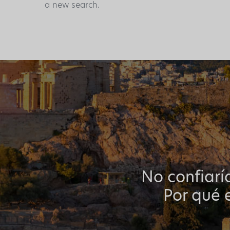
a new search.
No confiarí
Por qué e