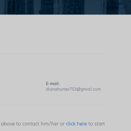
E-mail:
dianahunter753@gmail.com
s above to contact him/her or
click here
to start