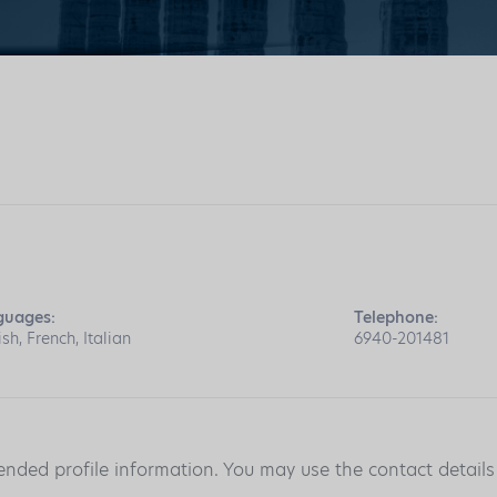
guages:
Telephone:
ish, French, Italian
6940-201481
ended profile information. You may use the contact detail