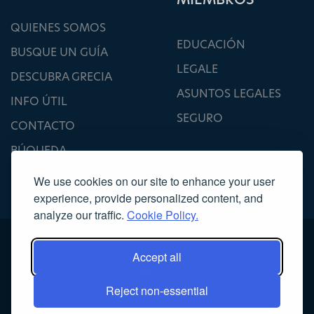
QUIENES SOMOS
EDUCACIÓN
BUSQUE UN GUÍA
LEGALE
DESCUBRA GRECIA
ASUNTOS LEGALES
INFO ÚTIL
SEGURO
CONTACTO
BÚQUEDA
We use cookies on our site to enhance your user
experience, provide personalized content, and
analyze our traffic.
Cookie Policy.
Accept all
Reject non-essential
Copyright 2022, Asociación de Guías Turísticos Licenciados