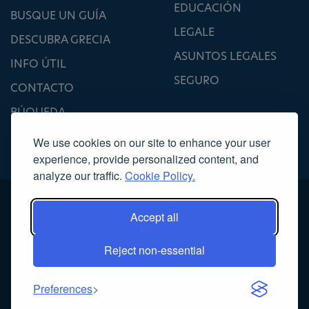
EDUCACIÓN
BUSQUE UN GUÍA
LEGALE
DESCUBRA GRECIA
ASUNTOS LEGALES
INFO ÚTIL
SEGURO
CONTACTO
BÚQUEDA
We use cookies on our site to enhance your user
experience, provide personalized content, and
analyze our traffic.
Cookie Policy.
Accept all
Reject non-essential
Copyright 2022, Asociación de Guías Turísticos Licenciados
Κατασκευή ιστοσελίδας
NOETIK
Preferences
Powered by
EventsAdmin