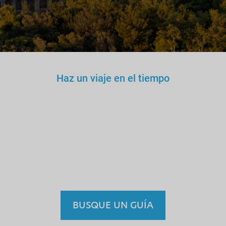
Haz un viaje en el tiempo
No confiarías en un doctor,
maestro o conductor falso.
Por qué entonces confiar en
un guía sin licencia?
BUSQUE UN GUÍA