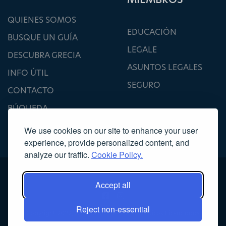
QUIENES SOMOS
EDUCACIÓN
BUSQUE UN GUÍA
LEGALE
DESCUBRA GRECIA
ASUNTOS LEGALES
INFO ÚTIL
SEGURO
CONTACTO
BÚQUEDA
We use cookies on our site to enhance your user
experience, provide personalized content, and
analyze our traffic.
Cookie Policy.
Accept all
Reject non-essential
Copyright 2022, Asociación de Guías Turísticos Licenciados