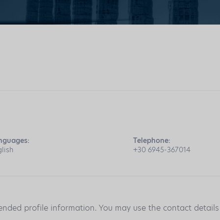
nguages:
Telephone:
lish
+30 6945-367014
ended profile information. You may use the contact detail