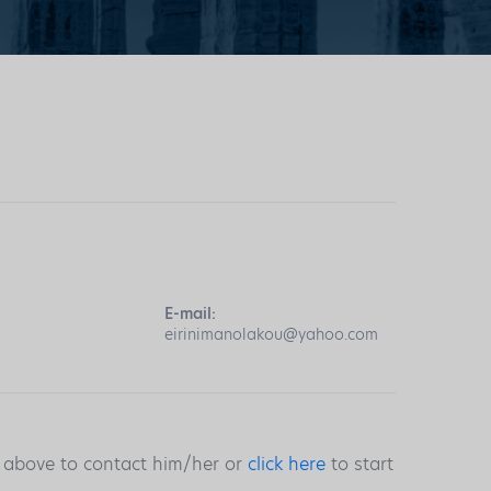
E-mail:
eirinimanolakou@yahoo.com
s above to contact him/her or
click here
to start