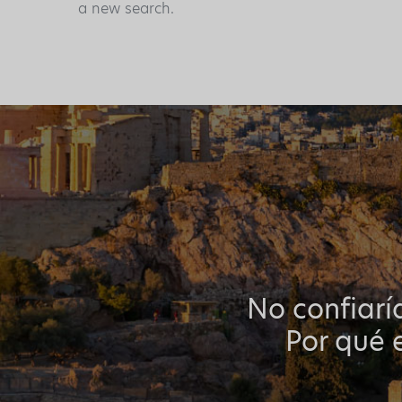
a new search.
No confiarí
Por qué e