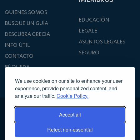
QUIENES SOMOS
EDUCACIÓN
BUSQUE UN GUÍA
LEGALE
DESCUBRA GRECIA
ASUNTOS LEGALES
INFO ÚTIL
SEGURO
CONTACTO
BÚQUEDA
We use cookies on our site to enhance your user
experience, provide personalized content, and
analyze our traffic.
Cookie Policy.
Accept all
Reject non-essential
Copyright 2022, Asociación de Guías Turísticos Licenciados