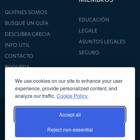
QUIENES SOMOS
EDUCACIÓN
BUSQUE UN GUÍA
LEGALE
DESCUBRA GRECIA
ASUNTOS LEGALES
INFO ÚTIL
SEGURO
CONTACTO
BÚQUEDA
We use cookies on our site to enhance your user
experience, provide personalized content, and
analyze our traffic.
Cookie Policy.
Accept all
Reject non-essential
Copyright 2022, Asociación de Guías Turísticos Licenciados