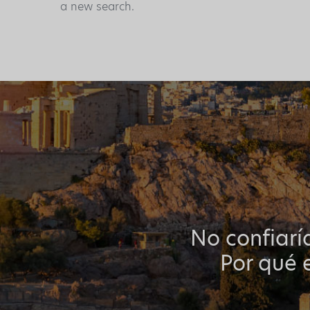
a new search.
No confiarí
Por qué e