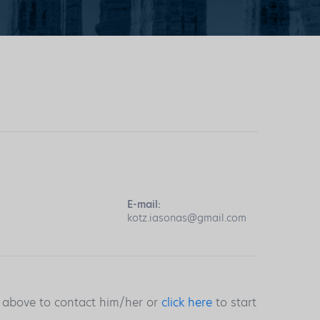
E-mail:
kotz.iasonas@gmail.com
s above to contact him/her or
click here
to start