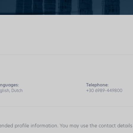
nguages:
Telephone:
glish, Dutch
+30 6989-449800
ended profile information. You may use the contact detail