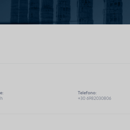
e:
Telefono:
sh
+30 6982030806