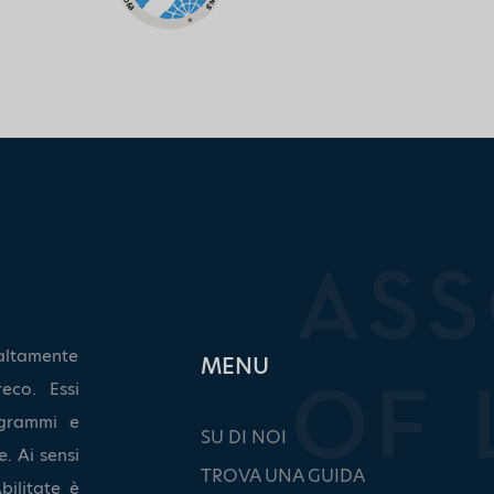
altamente
ΜΕΝU
eco. Essi
grammi e
SU DI NOI
. Ai sensi
TROVA UNA GUIDA
bilitate è