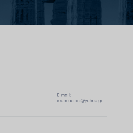
E-mail:
ioannaeirini@yahoo.gr