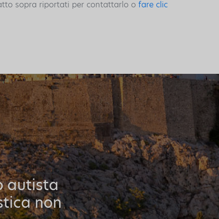
atto sopra riportati per contattarlo o
fare clic
o autista
stica non