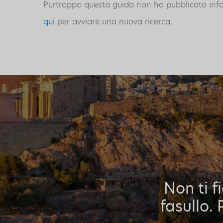
Purtroppo questa guida non ha pubblicato inform
qui
per avviare una nuova ricerca.
Non ti f
fasullo. 