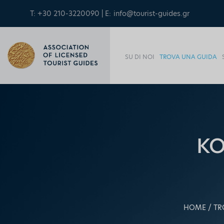
T: +30 210-3220090 | E:
info@tourist-guides.gr
SU DI NOI
TROVA UNA GUIDA
KO
HOME
TR