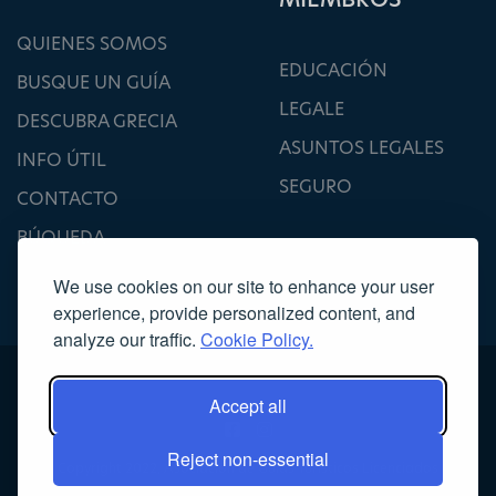
QUIENES SOMOS
EDUCACIÓN
BUSQUE UN GUÍA
LEGALE
DESCUBRA GRECIA
ASUNTOS LEGALES
INFO ÚTIL
SEGURO
CONTACTO
BÚQUEDA
We use cookies on our site to enhance your user
experience, provide personalized content, and
analyze our traffic.
Cookie Policy.
Accept all
Reject non-essential
Copyright 2022, Asociación de Guías Turísticos Licenciados