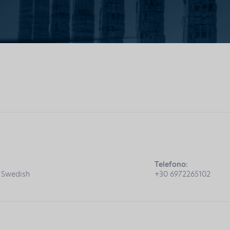
Telefono:
, Swedish
+30 6972265102