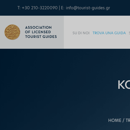
T: +30 210-3220090 | E:
info@tourist-guides.gr
SU DI NOI
TROVA UNA GUIDA
K
HOME
T