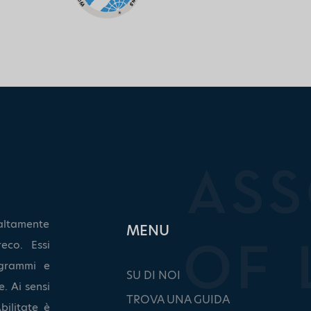
altamente
ΜΕΝU
eco. Essi
grammi e
SU DI NOI
. Ai sensi
TROVA UNA GUIDA
bilitate è