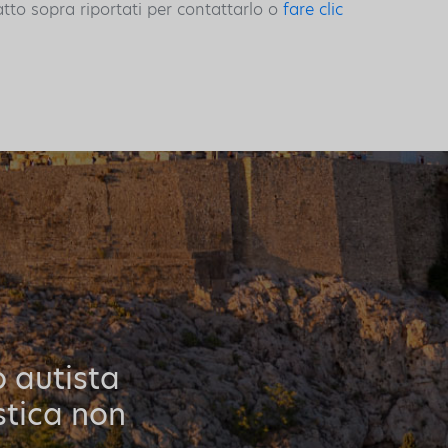
atto sopra riportati per contattarlo o
fare clic
o autista
stica non