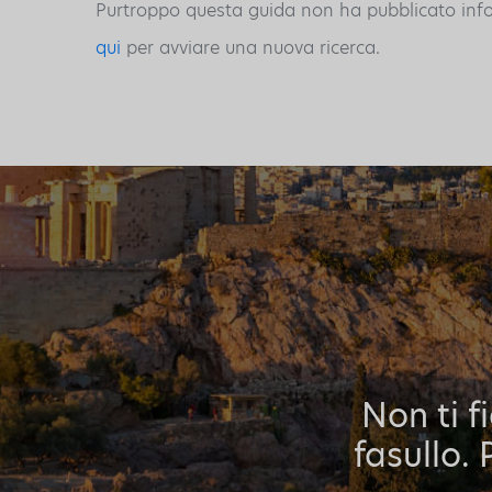
Purtroppo questa guida non ha pubblicato inform
qui
per avviare una nuova ricerca.
Non ti f
fasullo. 