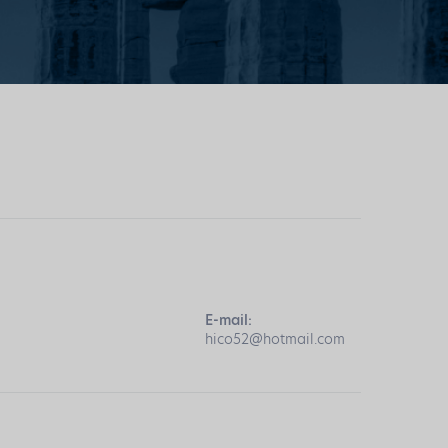
E-mail:
hico52@hotmail.com