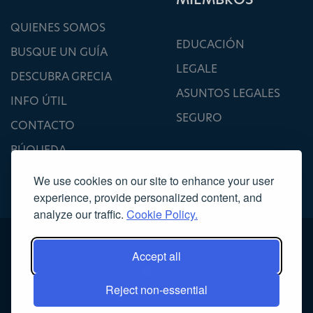
QUIENES SOMOS
EDUCACIÓN
BUSQUE UN GUÍA
LEGALE
DESCUBRA GRECIA
ASUNTOS LEGALES
INFO ÚTIL
SEGURO
CONTACTO
BÚQUEDA
We use cookies on our site to enhance your user
experience, provide personalized content, and
analyze our traffic.
Cookie Policy.
Accept all
Reject non-essential
Copyright 2022, Asociación de Guías Turísticos Licenciados