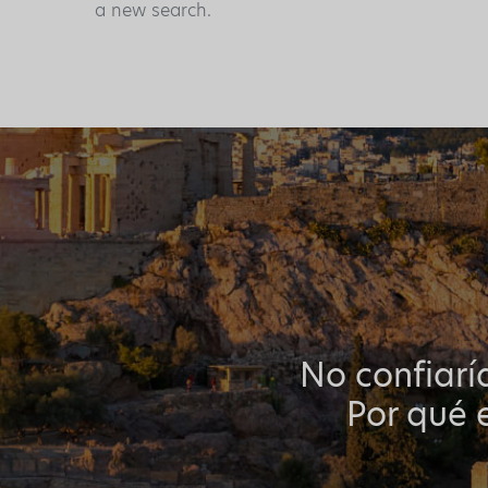
a new search.
No confiarí
Por qué e