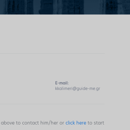
E-mail:
kkalimeri@guide-me.gr
s above to contact him/her or
click here
to start