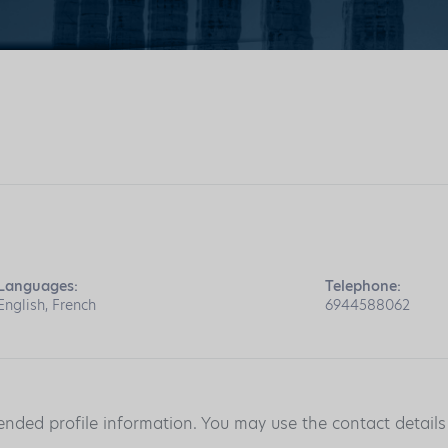
Languages:
Telephone:
English, French
6944588062
ended profile information. You may use the contact detail