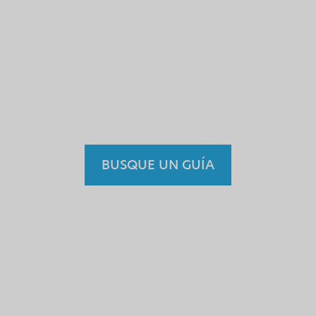
No confiarías en un doctor,
maestro o conductor falso.
Por qué entonces confiar en
un guía sin licencia?
BUSQUE UN GUÍA