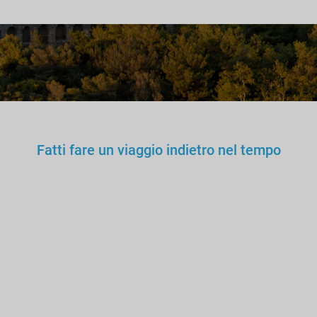
Fatti fare un viaggio indietro nel tempo
Non ti fideresti di un
medico, maestro o autista
fasullo. Perché fidarti di una
Guida Turistica non
Abilitata?