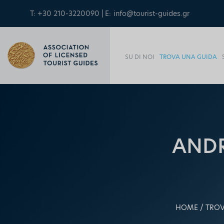
T: +30 210-3220090 | E:
info@tourist-guides.gr
SU DI NOI
TROVA UNA GUIDA
ANDR
HOME
TROV