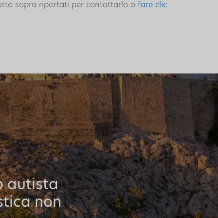
atto sopra riportati per contattarlo o
fare clic
o autista
stica non