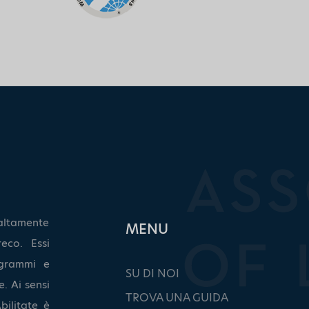
altamente
ΜΕΝU
eco. Essi
grammi e
SU DI NOI
. Ai sensi
TROVA UNA GUIDA
bilitate è