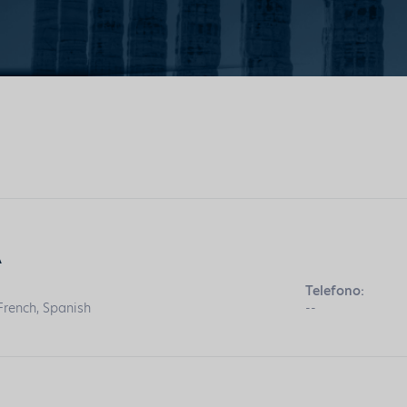
A
Telefono:
 French, Spanish
--