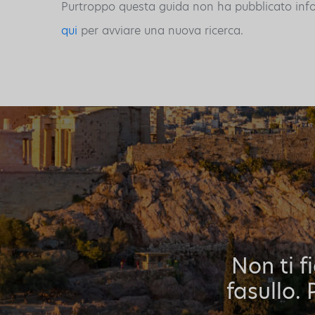
Purtroppo questa guida non ha pubblicato inform
qui
per avviare una nuova ricerca.
Non ti f
fasullo. 