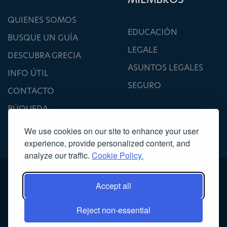
QUIENES SOMOS
EDUCACIÓN
BUSQUE UN GUÍA
LEGALE
DESCUBRA GRECIA
ASUNTOS LEGALES
INFO ÚTIL
SEGURO
CONTACTO
BÚQUEDA
We use cookies on our site to enhance your user
experience, provide personalized content, and
analyze our traffic.
Cookie Policy.
Accept all
Reject non-essential
Copyright 2022, Asociación de Guías Turísticos Licenciados