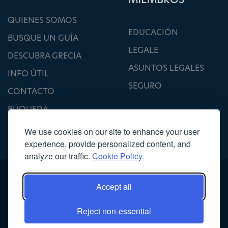
QUIENES SOMOS
EDUCACIÓN
BUSQUE UN GUÍA
LEGALE
DESCUBRA GRECIA
ASUNTOS LEGALES
INFO ÚTIL
SEGURO
CONTACTO
BÚQUEDA
We use cookies on our site to enhance your user
experience, provide personalized content, and
analyze our traffic.
Cookie Policy.
Accept all
Reject non-essential
Copyright 2022, Asociación de Guías Turísticos Licenciados