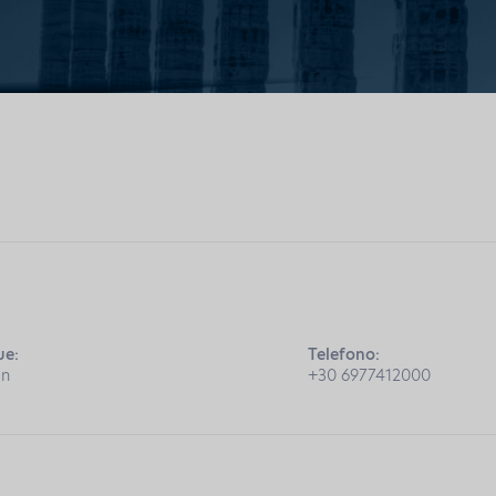
ue:
Telefono:
an
+30 6977412000