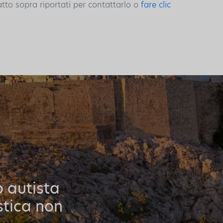
atto sopra riportati per contattarlo o
fare clic
o autista
stica non