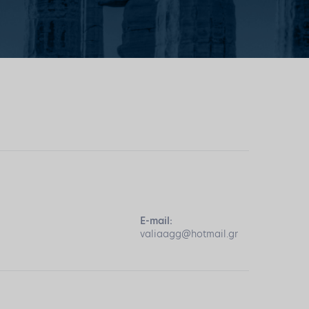
E-mail:
valiaagg@hotmail.gr