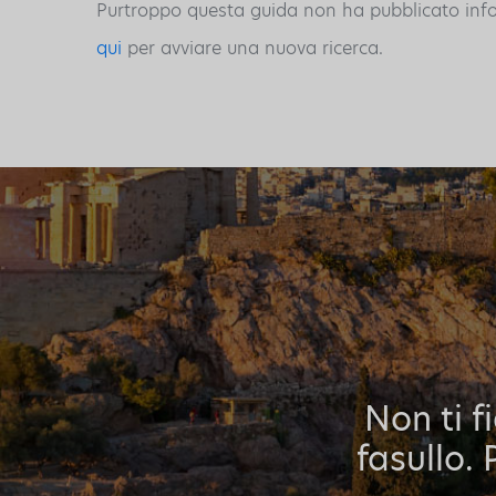
Purtroppo questa guida non ha pubblicato inform
qui
per avviare una nuova ricerca.
Non ti f
fasullo. 