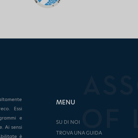
altamente
ΜΕΝU
eco. Essi
grammi e
SU DI NOI
. Ai sensi
TROVA UNA GUIDA
bilitate è