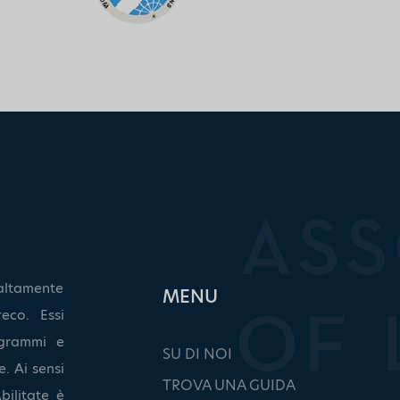
altamente
ΜΕΝU
eco. Essi
grammi e
SU DI NOI
. Ai sensi
TROVA UNA GUIDA
bilitate è