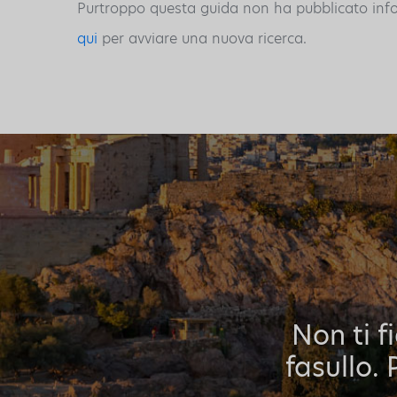
Purtroppo questa guida non ha pubblicato inform
qui
per avviare una nuova ricerca.
Non ti f
fasullo. 