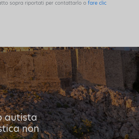
atto sopra riportati per contattarlo o
fare clic
o autista
stica non